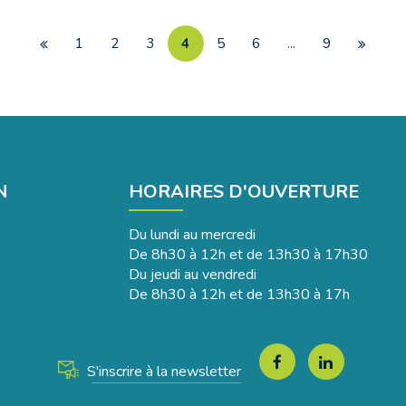
1
2
3
4
5
6
...
9
Page
Page
précédente
suivant
N
HORAIRES D'OUVERTURE
Du lundi au mercredi
De 8h30 à 12h et de 13h30 à 17h30
Du jeudi au vendredi
De 8h30 à 12h et de 13h30 à 17h
Lien
Lien
S'inscrire à la newsletter
vers
vers