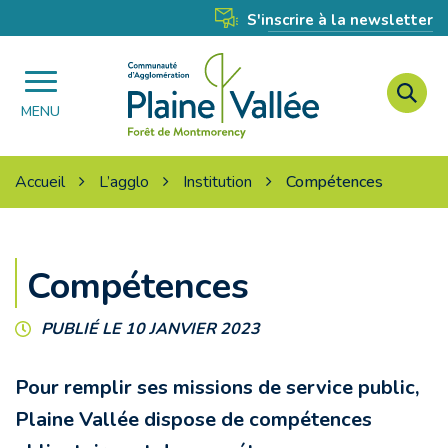
Gestion des traceurs
S'inscrire à la newsletter
A
Agglomération
à
MENU
Plaine
l
Vallée
r
Accueil
L’agglo
Institution
Compétences
Compétences
PUBLIÉ LE 10 JANVIER 2023
Pour remplir ses missions de service public,
Plaine Vallée dispose de compétences