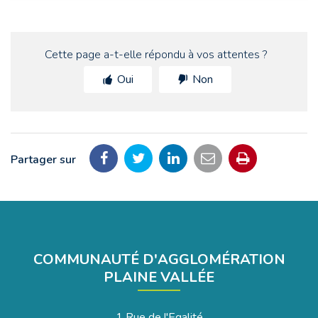
Cette page a-t-elle répondu à vos attentes ?
Oui
Non
Partager sur
Partager
Partager
Partager
Partager
Imprimer
sur
sur
sur
par
la
Facebook
Twitter
LinkedIn
email
page
COMMUNAUTÉ D'AGGLOMÉRATION
PLAINE VALLÉE
1 Rue de l'Egalité