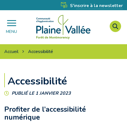
Gestion des traceurs
S'inscrire à la newsletter
A
Agglomération
à
MENU
Plaine
l
Vallée
r
Accueil
Accessibilité
Accessibilité
PUBLIÉ LE 1 JANVIER 2023
Profiter de l’accessibilité
numérique