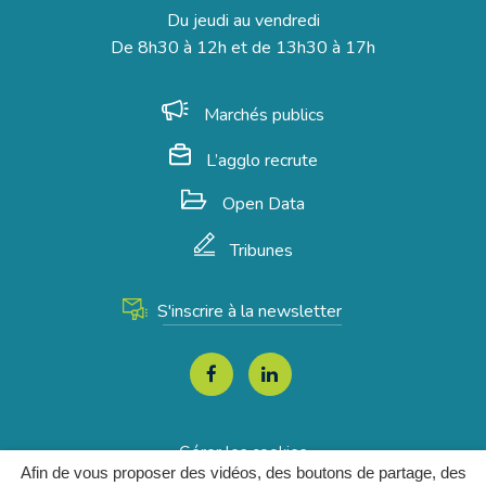
Du jeudi au vendredi
De 8h30 à 12h et de 13h30 à 17h
Marchés publics
L’agglo recrute
Open Data
Tribunes
S'inscrire à la newsletter
Lien
Lien
vers
vers
le
le
Gérer les cookies
compte
compte
Afin de vous proposer des vidéos, des boutons de partage, des
Mentions Légales