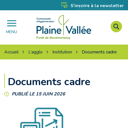
Gestion des traceurs
S'inscrire à la newsletter
A
Agglomération
à
MENU
Plaine
l
Vallée
r
Accueil
L’agglo
Institution
Documents cadre
Documents cadre
PUBLIÉ LE 15 JUIN 2026