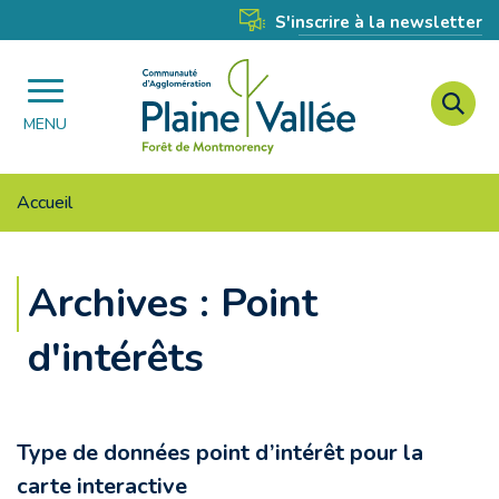
Gestion des traceurs
S'inscrire à la newsletter
A
Agglomération
à
MENU
Plaine
l
Vallée
r
Accueil
Archives :
Point
d'intérêts
Type de données point d’intérêt pour la
carte interactive