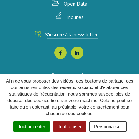
Open Data
Tribunes
S'inscrire à la newsletter
Lien
Lien
vers
vers
le
le
Gérer les cookies
compte
compte
Afin de vous proposer des vidéos, des boutons de partage, des
Mentions Légales
Facebook
Linkedin
contenus remontés des réseaux sociaux et d'élaborer des
statistiques de fréquentation, nous sommes susceptibles de
Plan du site
déposer des cookies tiers sur votre machine. Cela ne peut se
Accessibilité
faire qu'en obtenant, au préalable, votre consentement pour
Politique de confidentialité
chacun de ces cookies.
Tout accepter
Tout refuser
Personnaliser