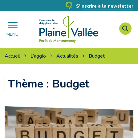
Gestion des traceurs
S'inscrire à la newsletter
A
Agglomération
à
MENU
Plaine
l
Vallée
r
Accueil
L’agglo
Actualités
Budget
Thème :
Budget