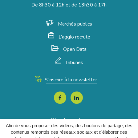
De 8h30 à 12h et de 13h30 à 17h
Marchés publics
L’agglo recrute
Open Data
Tribunes
S'inscrire à la newsletter
Lien
Lien
vers
vers
le
le
Gérer les cookies
compte
compte
Afin de vous proposer des vidéos, des boutons de partage, des
Mentions Légales
Facebook
Linkedin
contenus remontés des réseaux sociaux et d'élaborer des