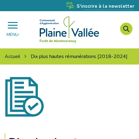
Gestion des traceurs
S'inscrire à la newsletter
A
Agglomération
à
MENU
Plaine
l
Vallée
r
Accueil
Dix plus hautes rémunérations [2018-2024]