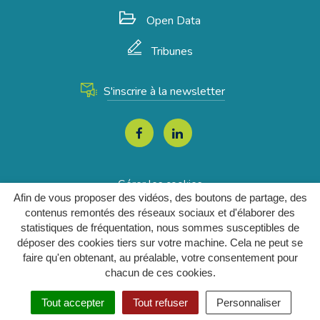
Open Data
Tribunes
S'inscrire à la newsletter
Lien
Lien
vers
vers
le
le
Gérer les cookies
compte
compte
Afin de vous proposer des vidéos, des boutons de partage, des
Mentions Légales
Facebook
Linkedin
contenus remontés des réseaux sociaux et d'élaborer des
statistiques de fréquentation, nous sommes susceptibles de
Plan du site
déposer des cookies tiers sur votre machine. Cela ne peut se
Accessibilité
faire qu'en obtenant, au préalable, votre consentement pour
Politique de confidentialité
chacun de ces cookies.
Tout accepter
Tout refuser
Personnaliser