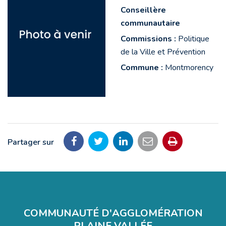
Conseillère
communautaire
Commissions :
Politique
de la Ville et Prévention
Commune :
Montmorency
Partager sur
Partager
Partager
Partager
Partager
Imprimer
sur
sur
sur
par
la
Facebook
Twitter
LinkedIn
email
page
COMMUNAUTÉ D'AGGLOMÉRATION
PLAINE VALLÉE