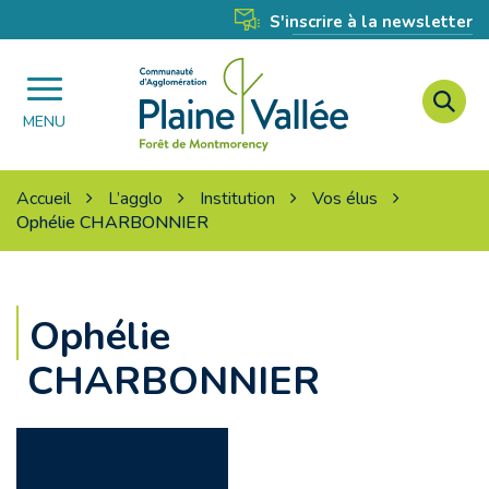
Gestion des traceurs
S'inscrire à la newsletter
A
Agglomération
à
MENU
Plaine
l
Vallée
r
Accueil
L’agglo
Institution
Vos élus
Ophélie CHARBONNIER
Ophélie
CHARBONNIER