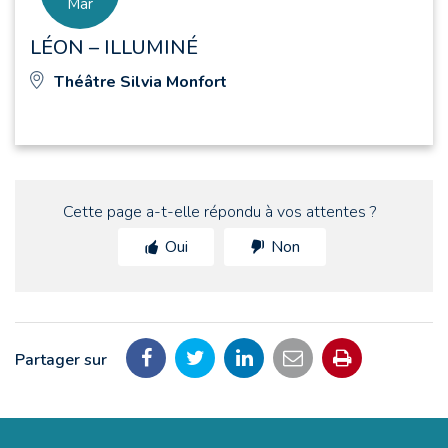
s
Mar
LÉON – ILLUMINÉ
Théâtre Silvia Monfort
Cette page a-t-elle répondu à vos attentes ?
Oui
Non
Partager sur
Partager
Partager
Partager
Partager
Imprimer
sur
sur
sur
par
la
Facebook
Twitter
LinkedIn
email
page