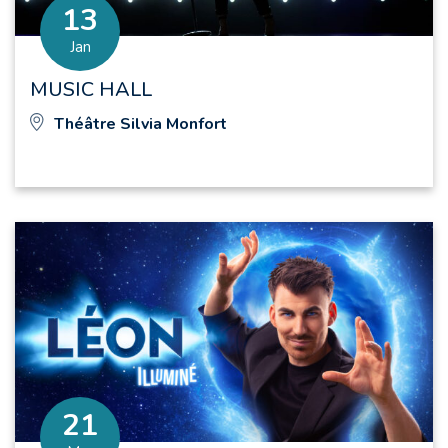
13
Le
vier
Jan
MUSIC HALL
Théâtre Silvia Monfort
THÉÂTRE
21
Le