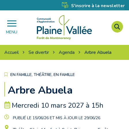
Gestion des traceurs
S'inscrire à la newsletter
A
Agglomération
à
MENU
Plaine
l
Vallée
r
Accueil
Se divertir
Agenda
Arbre Abuela
,
,
EN FAMILLE
THÉÂTRE
EN FAMILLE
Arbre Abuela
Le
Mercredi
10
mars
2027
à 15h
PUBLIÉ LE 15/06/26 ET MIS À JOUR LE
29/06/26