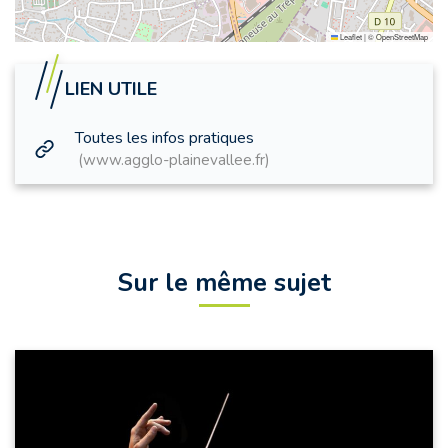
Leaflet
|
©
OpenStreetMap
LIEN UTILE
Toutes les infos pratiques
www.agglo-plainevallee.fr
Sur le même sujet
CONCERT