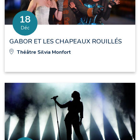
18
Le
embre
Déc
GABOR ET LES CHAPEAUX ROUILLÉS
Théâtre Silvia Monfort
CONCERT