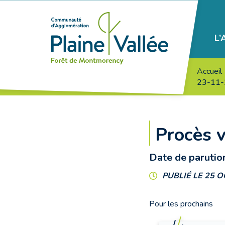
Gestion des traceurs
L
Agglomération
Plaine
Vallée
Accueil
23-11
Procès 
Date de parutio
PUBLIÉ LE 25 
Pour les prochains