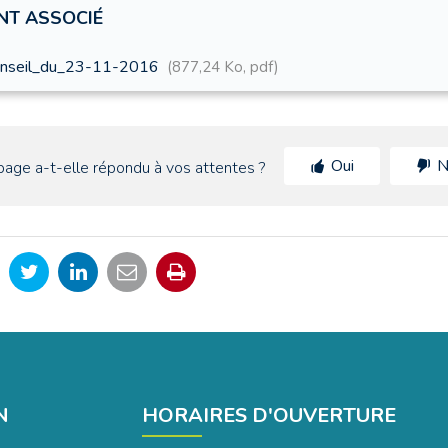
T ASSOCIÉ
onseil_du_23-11-2016
877,24 Ko, pdf
Oui
N
page a-t-elle répondu à vos attentes ?
rtager
Partager
Partager
Partager
Imprimer
r
sur
sur
par
la
cebook
Twitter
LinkedIn
email
page
N
HORAIRES D'OUVERTURE