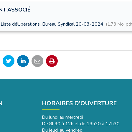
T ASSOCIÉ
iste déllibérations_Bureau Syndical 20-03-2024
1,73 Mo, pd
rtager
Partager
Partager
Partager
Imprimer
r
sur
sur
par
la
cebook
Twitter
LinkedIn
email
page
N
HORAIRES D'OUVERTURE
Du lundi au mercredi
De 8h30 à 12h et de 13h30 à 17h30
Du jeudi au vendredi