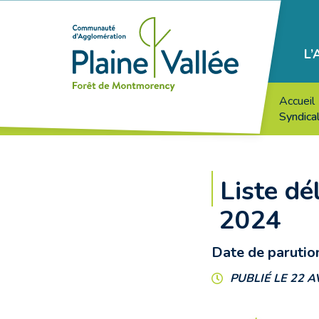
Gestion des traceurs
L
Agglomération
Plaine
Vallée
Accueil
Syndic
Liste dé
2024
Date de parutio
PUBLIÉ LE 22 A