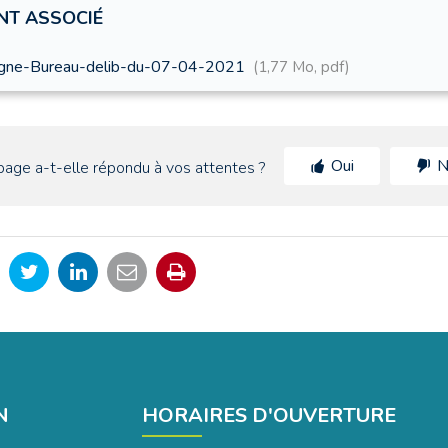
T ASSOCIÉ
gne-Bureau-delib-du-07-04-2021
1,77 Mo, pdf
Oui
N
page a-t-elle répondu à vos attentes ?
rtager
Partager
Partager
Partager
Imprimer
r
sur
sur
par
la
cebook
Twitter
LinkedIn
email
page
N
HORAIRES D'OUVERTURE