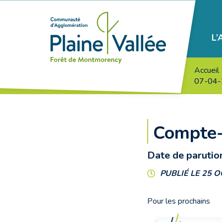
Gestion des traceurs
L
Agglomération
Plaine
Vallée
Accueil
07-04
Compte-
Date de parution
PUBLIÉ LE 25 
Pour les prochains