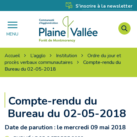
Gestion des traceurs
S'inscrire à la newsletter
A
Agglomération
à
MENU
Plaine
l
Vallée
r
Accueil
L’agglo
Institution
Ordre du jour et
procès verbaux communautaires
Compte-rendu du
Bureau du 02-05-2018
Compte-rendu du
Bureau du 02-05-2018
Date de parution : le mercredi 09 mai 2018