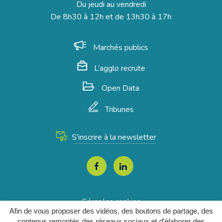
Du jeudi au vendredi
De 8h30 à 12h et de 13h30 à 17h
Marchés publics
L’agglo recrute
Open Data
Tribunes
S'inscrire à la newsletter
Lien
Lien
vers
vers
le
le
Gérer les cookies
compte
compte
Afin de vous proposer des vidéos, des boutons de partage, des
Mentions Légales
Facebook
Linkedin
contenus remontés des réseaux sociaux et d'élaborer des