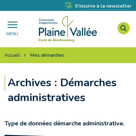
Gestion des traceurs
S'inscrire à la newsletter
A
Agglomération
à
MENU
Plaine
l
Vallée
r
Accueil
Mes démarches
Archives :
Démarches
administratives
Type de données démarche administrative.