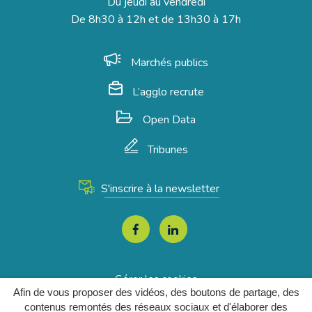
Du jeudi au vendredi
De 8h30 à 12h et de 13h30 à 17h
Marchés publics
L’agglo recrute
Open Data
Tribunes
S'inscrire à la newsletter
Lien
Lien
vers
vers
le
le
Gérer les cookies
compte
compte
Afin de vous proposer des vidéos, des boutons de partage, des
Mentions Légales
Facebook
Linkedin
contenus remontés des réseaux sociaux et d'élaborer des